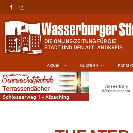
Skip
Facebook
Instagram
to
content
Aktuell
Rubriken
Kontakt