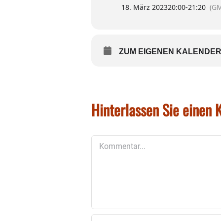
18. März 2023
20:00
-
21:20
(GM
ONLINE-KARTENKAUF MIT S
ZUM EIGENEN KALENDER
Hinterlassen Sie einen
Kommentar