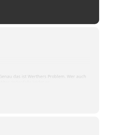
. Genau das ist Werthers Problem. Wer auch
er. Jedenfalls leidet es.
n im Leben, die auch anderen zu schaffen
 Blick über den eigenen Tellerrand hinaus zu
sammenschweißen, es könnte vereinen. Aber
igeln lässt? Niemand hat dieselben Probleme
ld! Es wird besser werden“, sagt Werther.