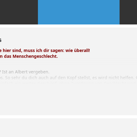
s
 hier sind, muss ich dir sagen: wie überall!
 um das Menschengeschlecht.
? Ist an Albert vergeben.
. So sehr du dich auch auf den Kopf stellst, es wird nicht helfen
 einfach ein wertes Geschöpf, ohne Zuordnung von Geschlecht und Alt
e Sache: Gibt es nicht Unzulänglichkeiten, Nöte und Verwicklunge
, welcher Herkunft, welcher Gestalt? Es könnte tröstlich sein, den
 das Leben auch für andere kompliziert sein kann. Es könnte zu
sönlichen Exklusivität des Leids, in die es sich so wunderbar ein
Schmerz auch nur annähernd begreifen. Tatsächlich? „Geduld! Gedu
the.
rsten Klemm und Rosalie Schlagheck.