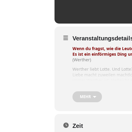
Veranstaltungsdetail
Wenn du fragst, wie die Leute
Es ist ein einförmiges Ding
(Werther)
Werther liebt Lotte. Und Lotte
Liebe macht zuweilen machtlos
immer Werther ist. Vielleicht
Mit dem Leiden ist das so ein
machen – egal, welchen Alters
MEHR
weiten und zu erkennen, dass
was ist denn dann mit der per
wie ich, keiner kann meinen 
von Johann Wolfgang von Goe
Regie: Nik Mayr.
Zeit
Es spielen: Andreas Hagl, Ca