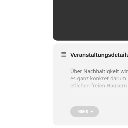
Veranstaltungsdetail
Über Nachhaltigkeit wi
es ganz konkret darum 
etlichen freien Häusern
Nach einem Impuls aus
darüber sprechen, wie s
MEHR
Nachhaltigkeit weitere