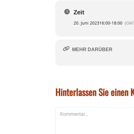
Angeboten durch den
V
E.V.
für
Mitglieder
,
The
Zeit
interessiertes
Publiku
20. Juni 2023
16:00
-
18:00
(GMT
MEHR DARÜBER
Hinterlassen Sie einen
Kommentar