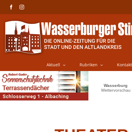
Skip
Facebook
Instagram
to
content
Aktuell
Rubriken
Kontakt