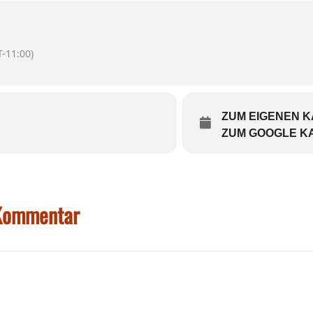
ERBAND FREIE DARSTELLENDE KÜNSTE BAYERN
aterschaffende
, (darstellende)
Künstler*innen
, sow
m
.
-11:00)
ZUM EIGENEN 
ZUM GOOGLE K
 Kommentar