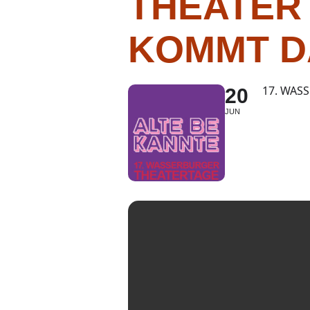
THEATER
KOMMT D
17. WAS
20
JUN