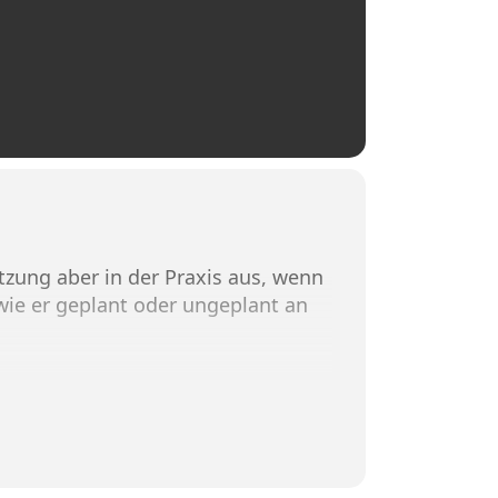
tzung aber in der Praxis aus, wenn
wie er geplant oder ungeplant an
 diesem Runden Tisch mit euch
 und zugleich in Punkto