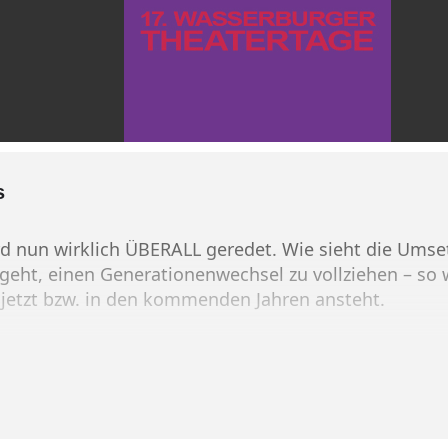
s
rd nun wirklich ÜBERALL geredet. Wie sieht die Umse
geht, einen Generationenwechsel zu vollziehen – so 
 jetzt bzw. in den kommenden Jahren ansteht.
 der Praxis vom Theater Wasserburg möchten wir an
ich bestehende Strukturen nachhaltig sichern lassen
ntwickelt werden können.