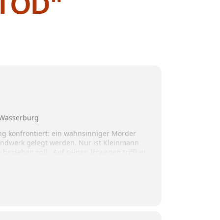
TOD"
 Wasserburg
ung konfrontiert: ein wahnsinniger Mörder
 Handwerk gelegt werden. Nur ist Kleinmann
 bestehen soll. Auf seinen Irrwegen trifft er
uierte… – jedoch kann keine dieser
n diesem Spektakel Kleinmann zugedacht ist.
nden Szenarien und Verflechtungen verstrickt