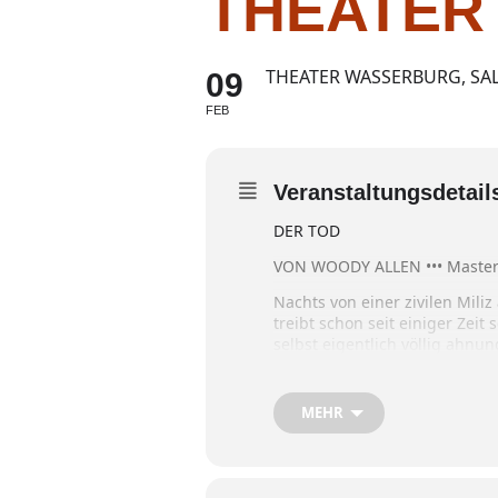
THEATER
THEATER WASSERBURG, SAL
09
FEB
Veranstaltungsdetail
DER TOD
VON WOODY ALLEN ••• Masterc
Nachts von einer zivilen Mili
treibt schon seit einiger Zei
selbst eigentlich völlig ahnun
diverse Gestalten: rivalisiere
zwielichtigen Gestalten ihm m
Schließlich fällt der Verdach
MEHR
hat …