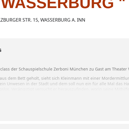
 WASSERBURG "
ZBURGER STR. 15, WASSERBURG A. INN
s
lass der Schauspielschule Zerboni München zu Gast am Theater
z aus dem Bett geholt, sieht sich Kleinmann mit einer Mordermittl
t sein Unwesen in der Stadt und dem soll nun ein für alle Mal das
gslos. Verängstigt versucht er herauszufinden, worin seine Mithilfe
nde Selbstschutztruppen, einen Polizisten, einen Arzt, eine Prostit
it Bestimmtheit sagen, was hier vor sich geht oder welche Rolle i
t auch noch auf ihn selbst, nachdem er sich heillos in den wechsel