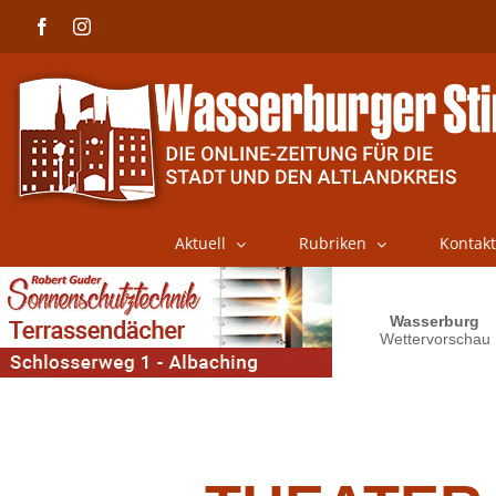
Skip
Facebook
Instagram
to
content
Aktuell
Rubriken
Kontakt