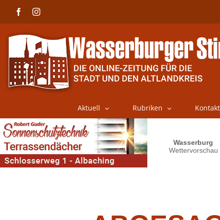
Skip
Facebook
Instagram
to
content
Aktuell
Rubriken
Kontakt