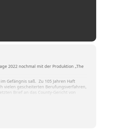
tage 2022 nochmal mit der Produktion „The
g im Gefängnis saß. Zu 105 Jahren Haft
ch vielen gescheiterten Berufungsverfahren,
letzten Brief an das County-Gericht von
.