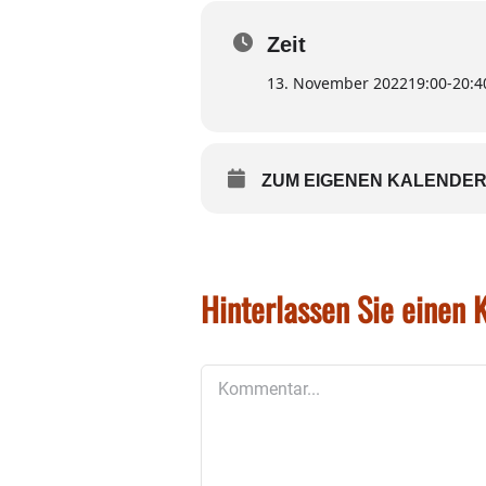
HEIKO DIETZ IST LEIDER E
EIN ERSATZTERMIN WIRD IN
Zeit
13. November 2022
19:00
-
20:4
ZUM EIGENEN KALENDER
Hinterlassen Sie einen
Kommentar