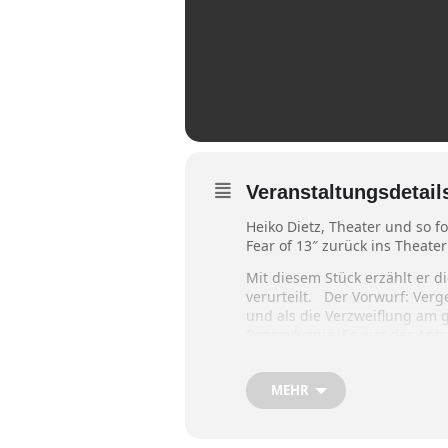
Veranstaltungsdetail
Heiko Dietz, Theater und so 
Fear of 13″ zurück ins Theate
Mit diesem Stück erzählt er d
verurteilt. Der Vorwurf: Verg
und als die Verzweiflung am g
Pennsylvania. Es war der Antr
Das ist seine Geschichte: ‚The
MEHR
Ein Stück von Heiko Dietz nach
Regie: Heinz Konrad.
Es spielen: Heiko Dietz und To