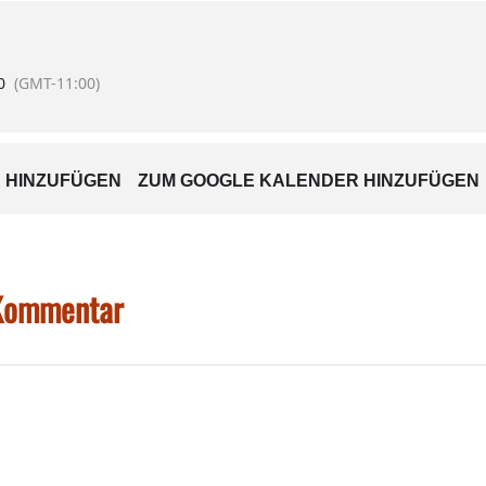
RKRANKT. DIE VORSTELLUNG MUSS DAHER VERSCHOBEN WERDEN.
 KÜRZE BEKANNT GEGEBEN.
0
(GMT-11:00)
 HINZUFÜGEN
ZUM GOOGLE KALENDER HINZUFÜGEN
 Kommentar