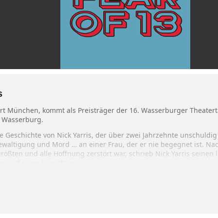
s
fort München, kommt als Preisträger der 16. Wasserburger Theater
r Wasserburg.
ie Geschichte von Nick Yarris, der über zwei Jahrzehnte unschuldi
ewaltigung und Mord … an einer Frau, der er nie begegnet ist. Na
rößten und alle Hoffnung zerstört war, schrieb Nick Yarris seinen 
ag auf seine Hinrichtung.
 Fear of 13‘ – ein Plädoyer gegen die Todesstrafe und für das Leben
 dem Bestseller von Nick Yarris.
bias Bosse.