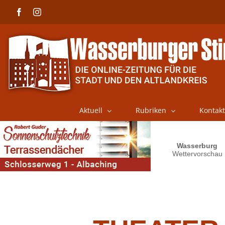
Skip
Facebook
Instagram
to
content
Aktuell
Rubriken
Kontakt