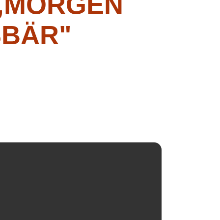
 „MORGEN
SBÄR"