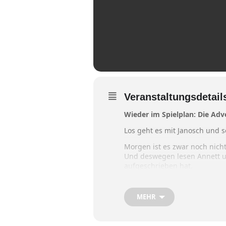
Veranstaltungsdetail
Wieder im Spielplan: Die Ad
Los geht es mit Janosch und 
Morgen ist es zwar noch nicht
Und deswegen lesen Annett un
aufgeschrieben hat.
Der, also der Quasselkasper,
Wunschdurcheinander! Einer s
und deswegen macht er sich
MEHR
Es lesen:
Hilmar Henjes
und
In der
Bar Helmut
.