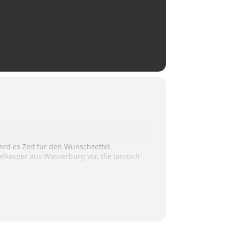
ird es Zeit für den Wunschzettel.
elkasper aus Wasserburg vor, die Janosch
fähr 24 Tage vor Weihnachten ein großes
leisennagels in Wasserburg, stillen. Na