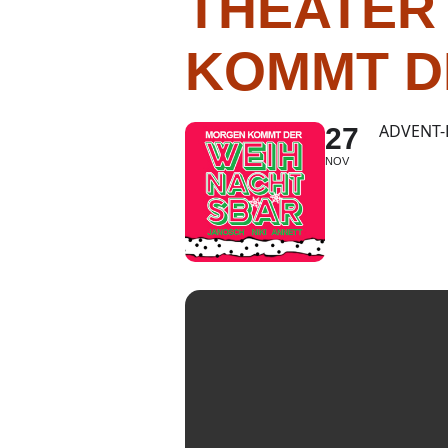
THEATER
KOMMT D
ADVENT-
27
NOV