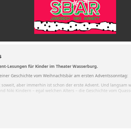
s
vent-Lesungen für Kinder im Theater Wasserburg.
seiner Geschichte vom Weihnachtsbär am ersten Adventssonntag:
 soweit, aber immerhin ist schon der erste Advent. Und langsam w
d Niki Kindern – egal welchen Alters – die Geschichte vom Quass
 nicht Janosch, bekommt nämlich so ziemlich haarnadelgenau unge
einer Wünsche ist: ein großes Heimweh nach seinen Eltern, den G
 dann auch auf den Weg …
Annett Segerer
.