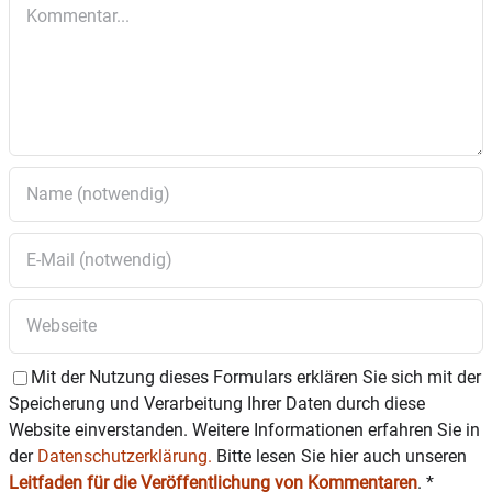
Kommentar
Brettern, die Shakespeare die Welt bedeuten,
auf der Suche nach …
Orientierungslos in einer sich spaltenden Welt,
ziellos in einer sich orientierenden Welt – frei
unter Zwängen und zwanghaft frei.
Am kommenden Samstag gibt’s wieder ein
Special vor der Aufführung: Um 18.45 Uhr ist
das „Vorreden“ – das sind
Einführungsgespräche fürs Publikum – mit
Ute Mings und Regisseur Nik Mayr. Live und
kostenfrei.
Foto: Christian Flamm
Mit der Nutzung dieses Formulars erklären Sie sich mit der
Speicherung und Verarbeitung Ihrer Daten durch diese
Karten gibt es unter:
Website einverstanden. Weitere Informationen erfahren Sie in
der
Datenschutzerklärung.
Bitte lesen Sie hier auch unseren
Leitfaden für die Veröffentlichung von Kommentaren
.
*
ONLINE KARTENKAUF MIT SAALPLAN