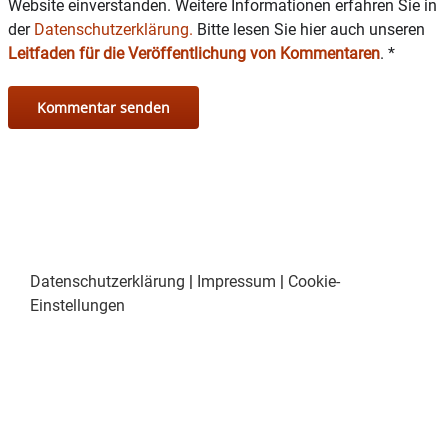
Website einverstanden. Weitere Informationen erfahren Sie in
einer
der
wissenschaftlich verbrämten Lustfeindlichkeit in einer Welt, die
Datenschutzerklärung.
Bitte lesen Sie hier auch unseren
zwar nach
Leitfaden für die Veröffentlichung von Kommentaren
.
*
ferner Zukunft klingt, aber der unseren doch erschreckend nahe
ist. Denn alle
Science-Fiction ist letztlich nur eine Beschreibung der Gegenwart.
Datenschutzerklärung
|
Impressum
|
Cookie-
Einstellungen