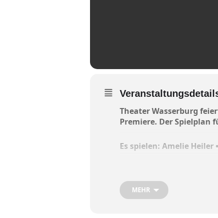
Veranstaltungsdetail
Theater Wasserburg feier
Premiere. Der Spielplan f
Es spielen: Amelie Heiler
Was wir uns neiden und was 
Wonach wir streben und wof
MEHR
Die Geschwister Moor leben die 
das Schwert zu ziehen gegen ei