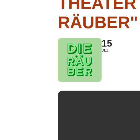
THEATER
RÄUBER"
15
DEZ