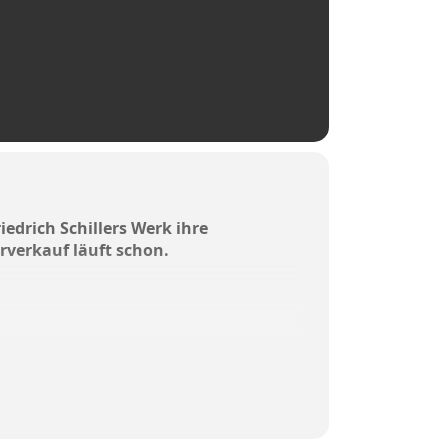
edrich Schillers Werk ihre
orverkauf läuft schon.
 pflegen und was wir treten.
üsten Schicksals stumm zu dulden oder