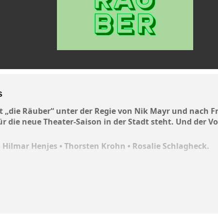
s
t „die Räuber“ unter der Regie von Nik Mayr und nach Fri
ür die neue Theater-Saison in der Stadt steht. Und der V
 • Hilmar Henjes • Thorsten Krohn • Rosalie Schlagheck.
wir uns gönnen. Wonach wir gieren, was wir ignorieren. Was wir
ür.
Hamletsche Frage, „ob’s edler im Gemüte, die Pfeile und Schleudern w
n Meer von Plagen und im Anrennen enden“.