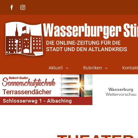
Skip
Facebook
Instagram
to
content
Aktuell
Rubriken
Kontakt