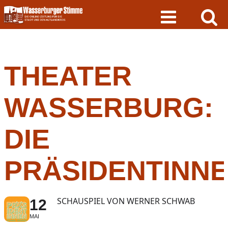
Skip
to
content
THEATER
WASSERBURG:
DIE
PRÄSIDENTINN
SCHAUSPIEL VON WERNER SCHWAB
12
MAI