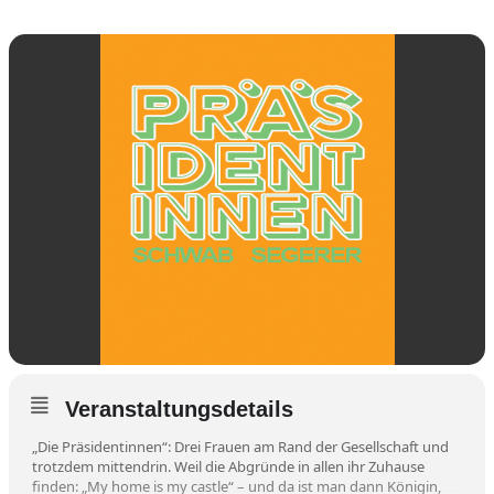
Veranstaltungsdetails
„Die Präsidentinnen“: Drei Frauen am Rand der Gesellschaft und
trotzdem mittendrin. Weil die Abgründe in allen ihr Zuhause
finden: „My home is my castle“ – und da ist man dann Königin,