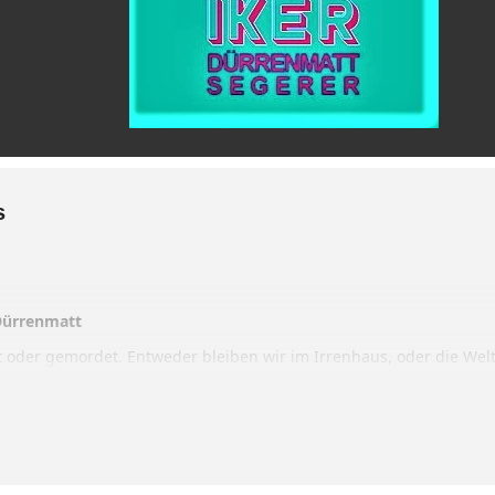
s
Dürrenmatt
 oder gemordet. Entweder bleiben wir im Irrenhaus, oder die Welt
 oder die Menschheit erlischt.“ Möbius
isteskranke ausgeben. Das ist die Ausgangslage. Der eine behauptet 
 hat die Weltformel entdeckt, mit der er alles vernichten könnte. D
um dem Missbrauch seiner Erkenntnis vorzubeugen. Einstein und
e Klinik einweisen lassen und damit nimmt das Unheil seinen bitte