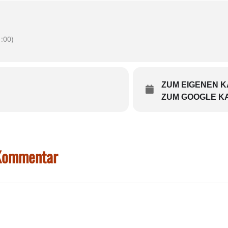
alischen Fragen in der Naturwissenschaft und behauptet, dass ei
lich so? Und welche Konsequenzen ziehen wir als Gesellschaft dar
len: Andreas Hagl, Amelie Heiler, Hilmar Henjes und Nik Mayr.
:00)
eservix.de/p/reservix/group/439526
ZUM EIGENEN 
ZUM GOOGLE K
 Kommentar