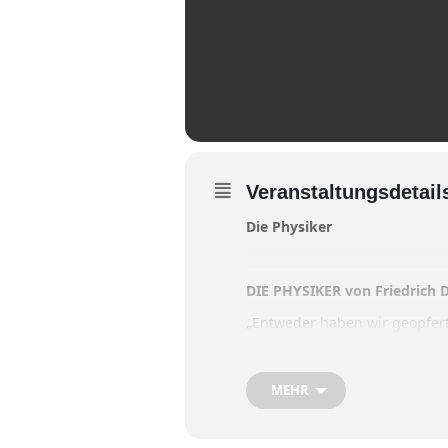
Veranstaltungsdetail
Die Physiker
DIE PHYSIKER von Friedrich 
„Entweder haben wir geopfert
Gedächtnis der Menschen aus,
Drei Physiker, die sich als Ge
MEHR
Newton und der Dritte, Möbius,
nicht zurechnungsfähig aus 
die sich in die psychiatrisch