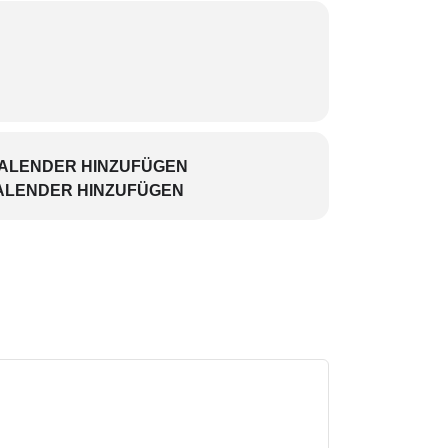
nmal Gedachtes nicht mehr rückgängig zu
aus?
KALENDER HINZUFÜGEN
ALENDER HINZUFÜGEN