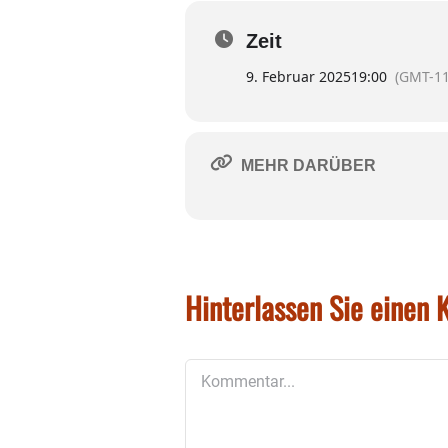
stellt die ethischen und mor
machen sei. Aber ist das wirk
Zeit
Regie: Annett Segerer Es spie
9. Februar 2025
19:00
(GMT-11
Termine & Tickets:
https://th
eater-wasserburg.r
MEHR DARÜBER
Theater Wasserburg GmbH
Salzburger Str. 15
D – 83512 Wasserburg a. Inn
Hinterlassen Sie einen
Kommentar