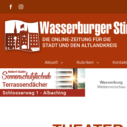
Skip
Facebook
Instagram
to
content
Aktuell
Rubriken
Kontakt