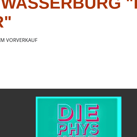
 WASSERBURG "
R"
 IM VORVERKAUF