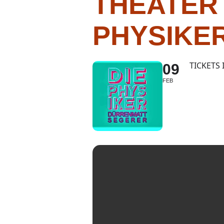
THEATER
PHYSIKE
TICKETS
09
FEB