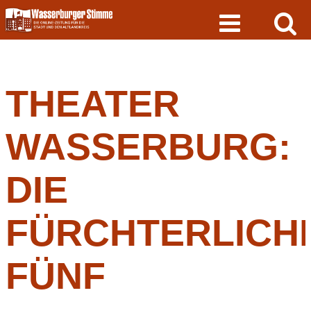
Skip
to
content
THEATER
WASSERBURG:
DIE
FÜRCHTERLICH
FÜNF