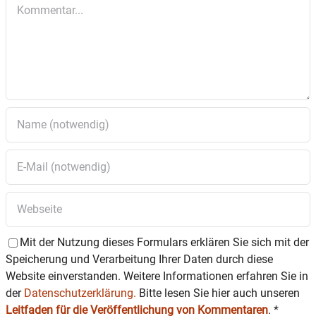
Kommentar
selbstlos, in einer Gesellschaft, für die sie nicht
gemacht scheinen, Werte ignorierend, die uns gut,
richtig und wichtig scheinen, treten sie, was sie
pflegen sollten und pflegen, was sie tritt … und
wofür?
Irgendwo zwischen Kain und Abel und „Verbotene
Liebe“ sitzen die Geschwister Moor und rauben.
Rauben sich gegenseitig ihr Leben, ihre Liebe und
ihre Lieben. Die Geschwister Moor sind die Räuber –
aber wofür?
Karten gibt’s hier:
https://theater-
Mit der Nutzung dieses Formulars erklären Sie sich mit der
wasserburg.reservix.de/p/reserv
Speicherung und Verarbeitung Ihrer Daten durch diese
ix/event/2280007
Website einverstanden. Weitere Informationen erfahren Sie in
der
Datenschutzerklärung.
Bitte lesen Sie hier auch unseren
Leitfaden für die Veröffentlichung von Kommentaren
.
*