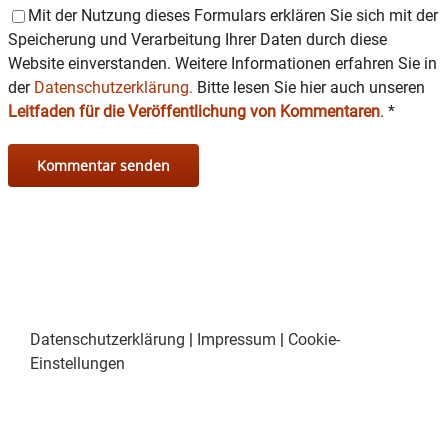
Mit der Nutzung dieses Formulars erklären Sie sich mit der
Speicherung und Verarbeitung Ihrer Daten durch diese
Versandprofi Gartner und Tourist-Info in
Wasserburg, bei KroissTicketZentrum in
Website einverstanden. Weitere Informationen erfahren Sie in
Rosenheim, Foto Flamm in Haag sowie an allen
der
Datenschutzerklärung.
Bitte lesen Sie hier auch unseren
Vorverkaufsstellen von Inn-Salzach-Ticket.
Leitfaden für die Veröffentlichung von Kommentaren
.
*
Foto: Christian Flamm
WEIHNACHTSKOMÖDIE VON PATRICK BARLOW
Deutsch von Ulrike Hofmann & Volker Ludwig
Regie: Nik Mayr
Es spielen: Andreas Hagl • Hilmar Henjes •
Rosalie Schlagheck.
Datenschutzerklärung
|
Impressum
|
Cookie-
Einstellungen
Siehe auch: