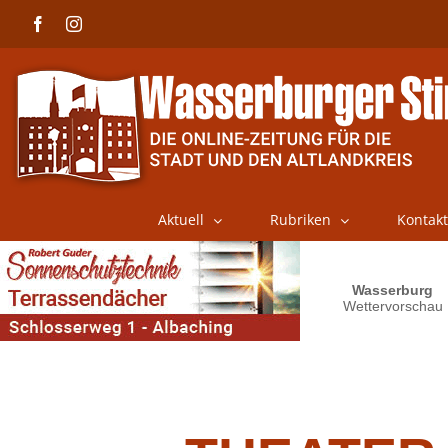
Skip
Facebook
Instagram
to
content
Aktuell
Rubriken
Kontakt