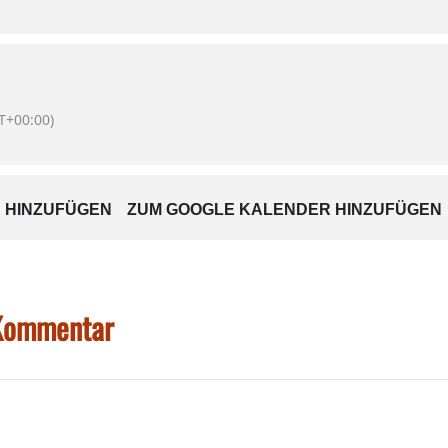
 Andreas Hagl • Hilmar
T+00:00)
schichte! Diesen famosen Plan
fahrten-Animateur Theodor und sucht sich dafür
nd Tim, die als Duo eine kurios-progressive
 HINZUFÜGEN
ZUM GOOGLE KALENDER HINZUFÜGEN
s gibt viel zu spielen:
 den Erzengel Gabriel, den möchtegern Schiffsbauer
n Gottes Sohn …) oder die einsame Jungfrau Maria,
irten und Legionäre und vor
aus dem Morgenland gilt es
 Kommentar
e adventliche