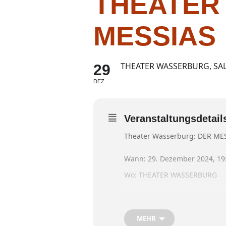
THEATER
MESSIAS
THEATER WASSERBURG, SAL
29
DEZ
Veranstaltungsdetail
Theater Wasserburg: DER ME
Wann: 29. Dezember 2024, 19
Wo: THEATER WASSERBURG
Beschreibung: WEIHNACHTS
Deutsch von Ulrike Hofmann 
MEHR
•••