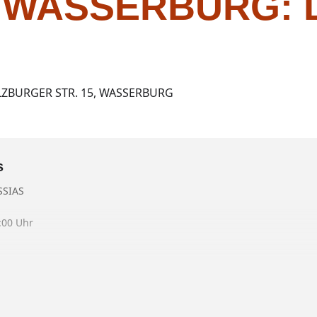
 WASSERBURG: 
ZBURGER STR. 15, WASSERBURG
s
SSIAS
:00 Uhr
KOMÖDIE VON PATRICK BARLOW •
& Volker Ludwig