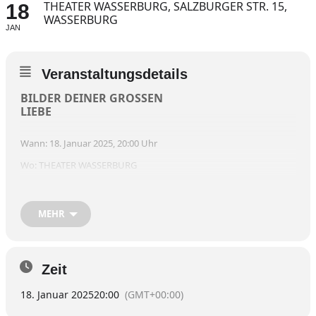
THEATER WASSERBURG, SALZBURGER STR. 15,
18
WASSERBURG
JAN
Veranstaltungsdetails
BILDER DEINER GROSSEN
LIEBE
Wann: 18. Januar 2025, 20:00 Uhr
Wo: THEATER WASSERBURG
Beschreibung VON WOLFGANG HERRNDORF • Bühnenfassung
von
MEHR
Robert Koall
•••
Regie: Annett Segerer • Es spielen: Andreas Hagl • Susan
Zeit
Hecker • Amelie Heiler • Carsten Klemm
18. Januar 2025
20:00
(GMT+00:00)
•••