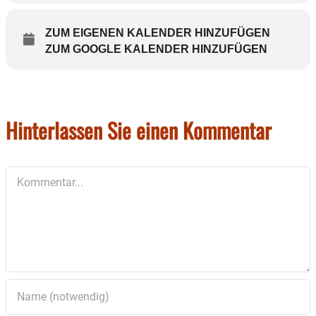
Ein Mädchen, Isa heißt sie, steht im Hof einer Anstalt,
das Tor geht auf, das Mädchen huscht hinaus und beginnt eine
Reise. Durch
ZUM EIGENEN KALENDER HINZUFÜGEN
Wälder, Felder, Dörfer, an der Autobahn entlang – zu Fuß und per
ZUM GOOGLE KALENDER HINZUFÜGEN
Anhalter. Dabei begegnen Ihr Menschen mit deren Geschichten,
sie taucht
ein in vergangene Welten, in fremde Welten, in traurige Welten
und ihre eigene
hat sie immer dabei.
Hinterlassen Sie einen Kommentar
Kommentar