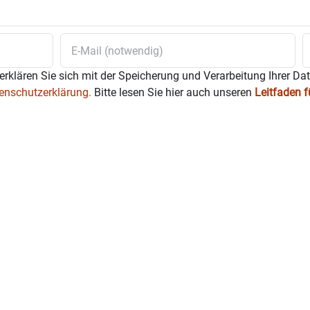
öser Fremder in Schwarz, auf, der das Leben von Hans und so 
Und Ruckzuck wird ein bisschen an der Uhr gedreht …
erklären Sie sich mit der Speicherung und Verarbeitung Ihrer Da
enschutzerklärung.
Bitte lesen Sie hier auch unseren
Leitfaden 
er und Marianne Eisgruber.
h Sebastian, Haberle Regine und
ein Paul und Franzi Wisneth.