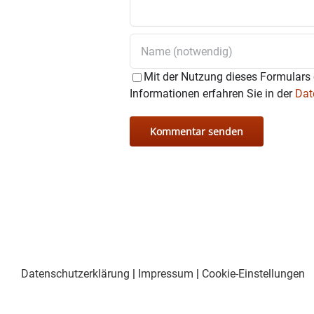
Da taucht Giacomo, ein omin
durcheinander wirbeln wird. 
Mit der Nutzung dieses Formulars 
Informationen erfahren Sie in der
Dat
Diesmal spielen:
Martha Bauer, Hubert Bittn
Baumann Anneliese, Wisnet
Traunsteiner Vitus, Jennew
Datenschutzerklärung
|
Impressum
|
Cookie-Einstellungen