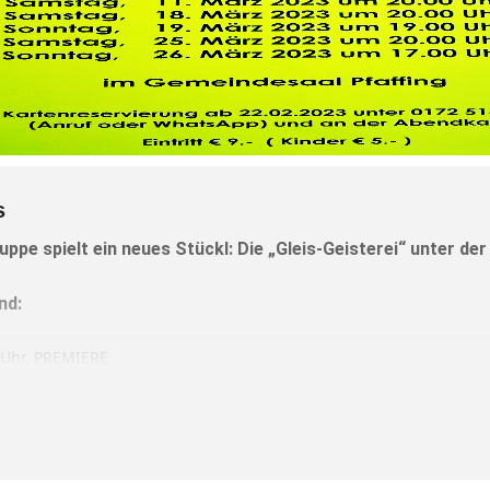
s
uppe spielt ein neues Stückl: Die „Gleis-Geisterei“ unter der
nd:
Uhr, PREMIERE
Uhr
Uhr
Uhr