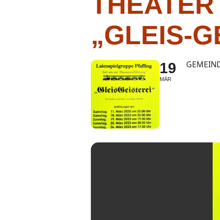
THEATER
„GLEIS-G
GEMEIND
19
MÄR