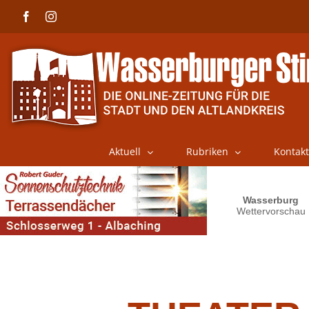
Skip
Facebook
Instagram
to
content
Aktuell
Rubriken
Kontakt