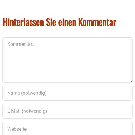
Weitere Informationen unter
Hinterlassen Sie einen Kommentar
www.theaterverein-rott.de
Kontakt: Telefon 0151 / 41231112.
Kommentar