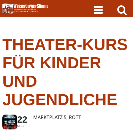
Skip
to
content
THEATER-KURS
FÜR KINDER
UND
JUGENDLICHE
MARKTPLATZ 5, ROTT
22
FEB