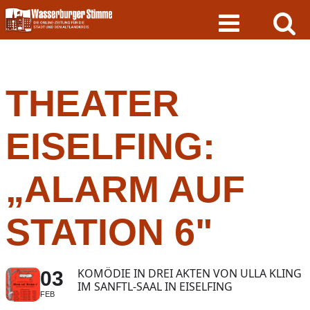
Skip
to
content
THEATER
EISELFING:
„ALARM AUF
STATION 6"
KOMÖDIE IN DREI AKTEN VON ULLA KLING
03
IM SANFTL-SAAL IN EISELFING
FEB