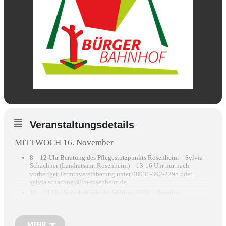
Veranstaltungsdetails
MITTWOCH 16. November
8 – 12 Uhr Beratung des Pflegestützpunkts Rosenheim – Sylvia
Schachner (Landratsamt Rosenheim) – 13-16 Uhr nur nach
vorheriger Terminvereinbarung unter 08031-392-2295 oder
sylvia.schachner@lra-rosenheim.de
10 – 11 Uhr Sprechstunde der Stiftung AKM – Zentrum
Südostoberbayern, Fachstelle für pflegende Angehörige junger
Pflegebedürftiger – Anmeldung 08031-3911664
15.15 – 17 Uhr Migrationsberatung– Müjgan Celebi (AWO) –
MEHR