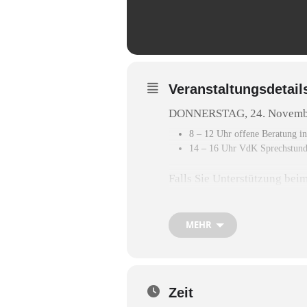
Veranstaltungsdetail
DONNERSTAG, 24. Novemb
8 – 12 Uhr offene Beratung i
14 – 16 Uhr VdK Sprechstunde
Falls Sie Unterstützung bei
benötigen, helfen Ihnen di
MEHR
Zeit