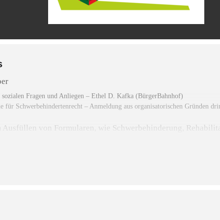
s
er
n sozialen Fragen und Anliegen – Ethel D. Kafka (BürgerBahnhof)
 für Schwerbehindertenrecht – Anmeldung aus organisatorischen Gründen dri
m Ausfüllen von Formularen, wie Schwerbehinderung, Rehabilit
e Formularausfüllhelfer gerne nach Terminvereinbarung unter 