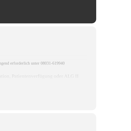
ngend erforderlich unter 08031-619940
ation, Patientenverfügung oder ALG II
08071 5975286