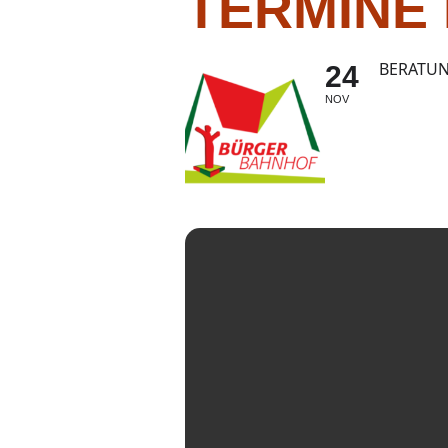
TERMINE
BERATU
24
NOV