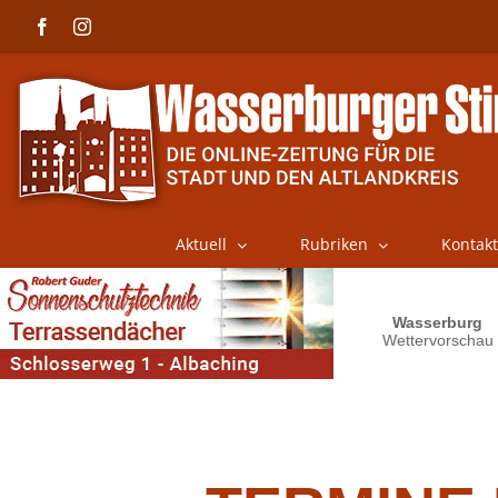
Skip
Facebook
Instagram
to
content
Aktuell
Rubriken
Kontakt