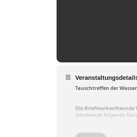
Veranstaltungsdetail
Tauschtreffen der Wasse
Die Briefmarkenfreunde W
Jahresende folgende Taus
Montag, 10. März, Paula