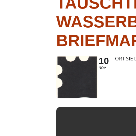
TAUSCHT
WASSER
BRIEFMA
ORT SIE 
10
NOV