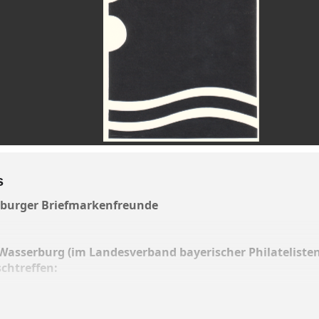
s
rburger Briefmarkenfreunde
asserburg (im Landesverband bayerischer Philatelisten
chtreffen:
nerstuben