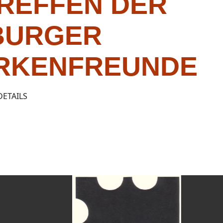
REFFEN DER
BURGER
RKENFREUNDE
DETAILS