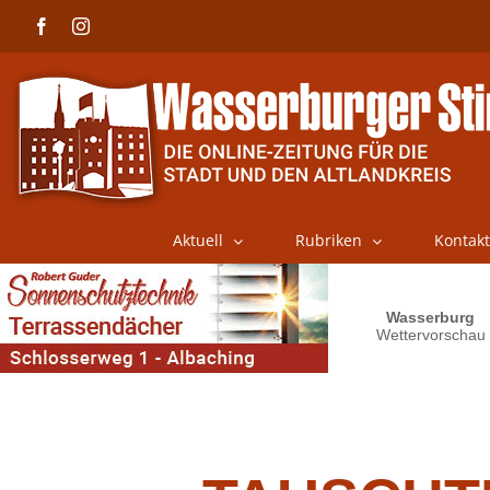
Skip
Facebook
Instagram
to
content
Aktuell
Rubriken
Kontakt