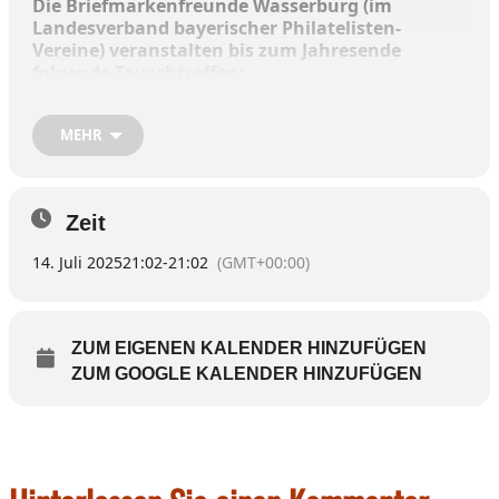
Die Briefmarkenfreunde Wasserburg (im
Landesverband bayerischer Philatelisten-
Vereine) veranstalten bis zum Jahresende
folgende Tauschtreffen:
Montag, 10. März, Paulanerstuben
MEHR
Montag, 14. April, Paulanerstuben
Zeit
Montag, 12. Mai, Paulanerstuben
14. Juli 2025
21:02
-
21:02
(GMT+00:00)
Montag, 16. Juni, Paulanerstuben
Montag, 14. Juli, Paulanerstuben
ZUM EIGENEN KALENDER HINZUFÜGEN
ZUM GOOGLE KALENDER HINZUFÜGEN
Montag, 11. August, Paulanerstuben
Montag, 8. September, Paulanerstuben