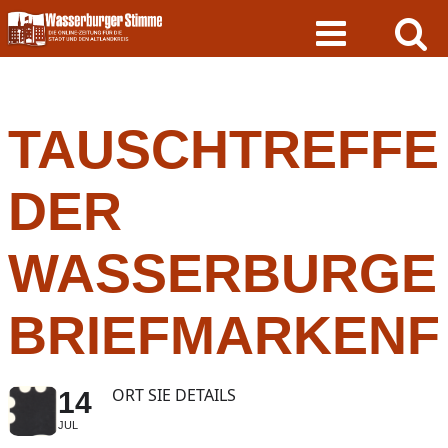
Skip
to
content
TAUSCHTREFFE
DER
WASSERBURGE
BRIEFMARKENF
ORT SIE DETAILS
14
JUL