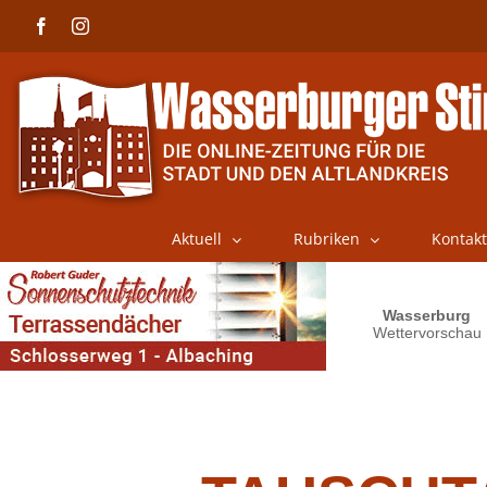
Skip
Facebook
Instagram
to
content
Aktuell
Rubriken
Kontakt