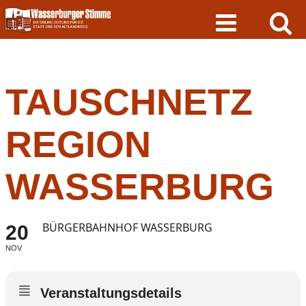
Skip
to
content
TAUSCHNETZ
REGION
WASSERBURG
BÜRGERBAHNHOF WASSERBURG
20
NOV
Veranstaltungsdetails