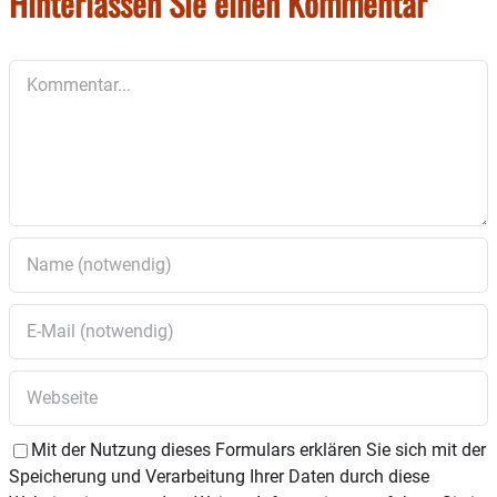
Hinterlassen Sie einen Kommentar
Es sind keine tänzerischen Voraussetzungen
Kommentar
nötig, nur die Lust und Freude an Tanz und
Bewegung.
Kosten: Sieben Euro – ermäßigt fünf Euro für
Kneipp-Mitglieder.
Die weiteren Termine sind stets donnerstags:
Am 9. Oktober um 19.30 Uhr – am 13. November
und 4. Dezember, jeweils um 19 Uhr.
Mit der Nutzung dieses Formulars erklären Sie sich mit der
Speicherung und Verarbeitung Ihrer Daten durch diese