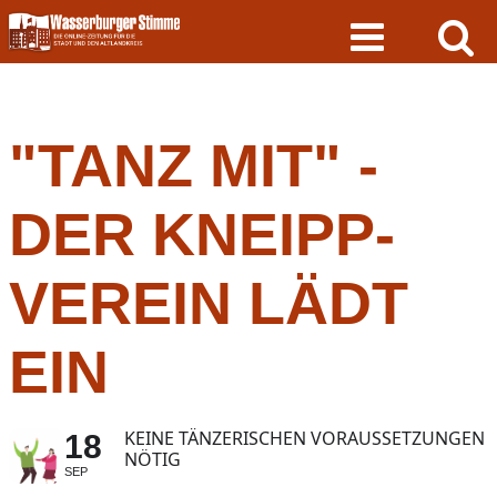
Skip
to
content
"TANZ MIT" -
DER KNEIPP-
VEREIN LÄDT
EIN
KEINE TÄNZERISCHEN VORAUSSETZUNGEN
18
NÖTIG
SEP