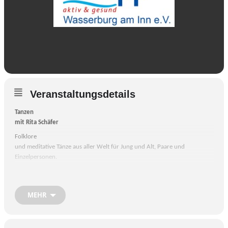
Veranstaltungsdetails
Tanzen
mit Rita Schäfer
Folklore
und meditative Tänze aus aller Welt für Jung und Alt, Paare und
Einzelpersonen.
Ort:
Pfarrsaal St. Konrad im Burgerfeld
MEHR
Keine
Anmeldung erforderlich.