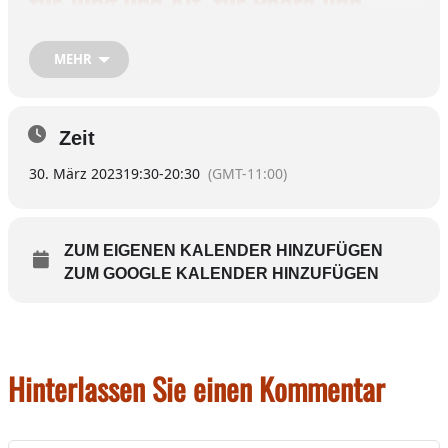
für Jung und Alt, für Paare und
Einzelpersonen m/w
MEHR
Leitung
Rita Schäfer
Zeit
30. März 2023
19:30
-
20:30
(GMT-11:00)
Ort
Pfarrsaal St. Konrad im Burgerf
Zeit
Donnerstag, 30. März
19.30 Uhr
ZUM EIGENEN KALENDER HINZUFÜGEN
€ 7,00 / Mitgl. € 5,00
ZUM GOOGLE KALENDER HINZUFÜGEN
Kosten
Anmeldung
Keine Anmeldung erforderlich
Hinterlassen Sie einen Kommentar