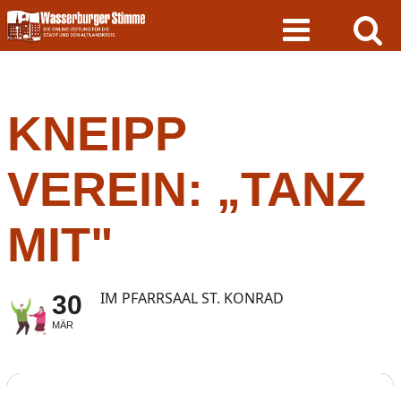
Skip
to
content
KNEIPP
VEREIN: „TANZ
MIT"
IM PFARRSAAL ST. KONRAD
30
MÄR