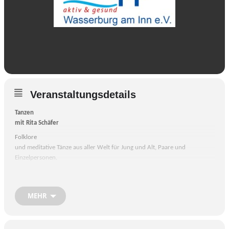
Veranstaltungsdetails
Tanzen
mit Rita Schäfer
Folklore
und meditative Tänze aus aller Welt für Jung und Alt, Paare und
Einzelpersonen.
Ort:
Pfarrsaal St. Konrad im Burgerfeld
MEHR
Keine
Anmeldung erforderlich.