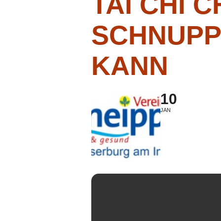
TAI CHI 
SCHNUPP
KANN
10
JAN