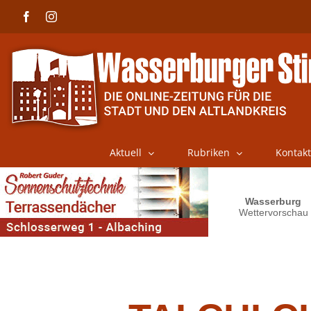
Skip
Facebook
Instagram
to
content
Aktuell
Rubriken
Kontakt