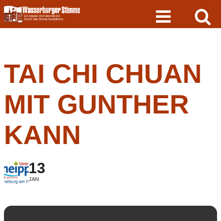
Skip
to
content
TAI CHI CHUAN
MIT GUNTHER
KANN
13
JAN