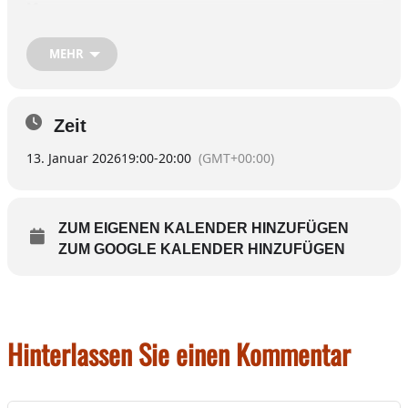
Kurse
im
Sebastian-Kneipp-Raum:
Kaspar-
Aiblinger-Platz 24,
MEHR
Rückgebäude
Mehr
Informationen unter
kneippverein-
Zeit
wasserburg-inn.de
13. Januar 2026
19:00
-
20:00
(GMT+00:00)
ZUM EIGENEN KALENDER HINZUFÜGEN
ZUM GOOGLE KALENDER HINZUFÜGEN
Hinterlassen Sie einen Kommentar