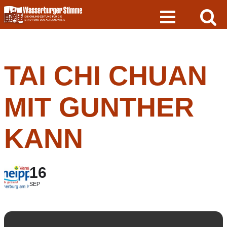
Skip
to
content
TAI CHI CHUAN
MIT GUNTHER
KANN
16
SEP