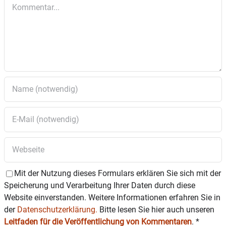
Kommentar
spannendes
Kleinfeldturnier
statt, bei dem die
Mädchen ihr Können unter Beweis stellen
können.
Abseits des Spielfelds ist für das leibliche Wohl
der Spielerinnen und Zuschauer bestens
gesorgt.
Eine Anmeldung ist nicht erforderlich – wer Lust
hat, kommt einfach vorbei. Weitere
Informationen erteilt
Harald Maier unter der
Telefonnummer 0160 / 62 46 157.
Mit der Nutzung dieses Formulars erklären Sie sich mit der
Speicherung und Verarbeitung Ihrer Daten durch diese
Website einverstanden. Weitere Informationen erfahren Sie in
der
Datenschutzerklärung.
Bitte lesen Sie hier auch unseren
Leitfaden für die Veröffentlichung von Kommentaren
.
*