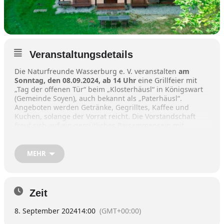
Veranstaltungsdetails
Die Naturfreunde Wasserburg e. V. veranstalten
am
Sonntag, den 08.09.2024, ab 14 Uhr
eine Grillfeier mit
„Tag der offenen Tür“ beim „Klosterhäusl“ in Königswart
(Gemeinde Soyen), auch bekannt als „Paterhäusl“.
Angeboten werden Getränke, Gegrilltes, Kaffee und
Kuchen, solange der Vorrat reicht. Die Vorstandschaft
freut sich auf ein gemütliches Beisammensein mit
Vereinsmitgliedern, Gästen und Interessierten.
Parkmöglichkeiten befinden sich vor der
Eisenbahnbrücke entlang des Bahndammes. Das letzte
MEHR
Wegstück (ca. 800 m) muss zu Fuß zurückgelegt werden.
Die Veranstaltung findet nur bei trockenem Wetter statt!
Zeit
8. September 2024
14:00
(GMT+00:00)