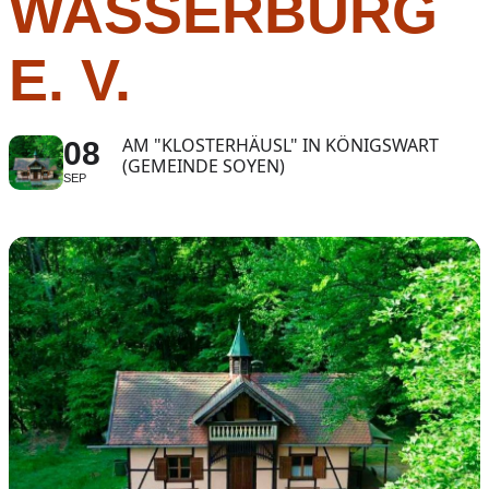
WASSERBURG
E. V.
AM "KLOSTERHÄUSL" IN KÖNIGSWART
08
(GEMEINDE SOYEN)
SEP