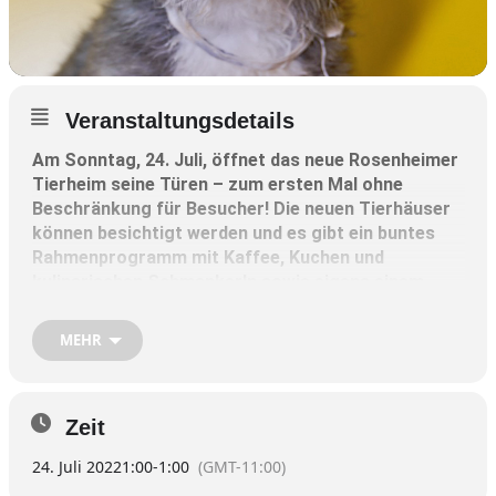
Veranstaltungsdetails
Am Sonntag, 24. Juli, öffnet das neue Rosenheimer
Tierheim seine Türen – zum ersten Mal ohne
Beschränkung für Besucher! Die neuen Tierhäuser
können besichtigt werden und es gibt ein buntes
Rahmenprogramm mit Kaffee, Kuchen und
kulinarischen Schmankerln sowie eigens einem
Kinder-Programm. Für die passende musikalische
Begleitung sorgen Brita Halder und Tobias Heinz.
MEHR
Der Tierschutzverein Rosenheim e.V. und alle
tierischen Schützlinge freuen sich auf viele
Zeit
interessierte Tierfreunde und vielleicht ja finden
auch einige der Pfoten an diesem Tag ein neues
24. Juli 2022
1:00
-
1:00
(GMT-11:00)
Zuhause.