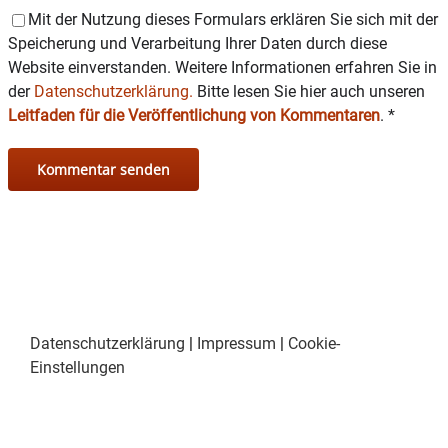
Mit der Nutzung dieses Formulars erklären Sie sich mit der
Instagram:
https://www.instagram.com/romed.wasserb
Speicherung und Verarbeitung Ihrer Daten durch diese
urg/?hl=de
Website einverstanden. Weitere Informationen erfahren Sie in
der
Datenschutzerklärung.
Bitte lesen Sie hier auch unseren
Website:
https://www.romed-
Leitfaden für die Veröffentlichung von Kommentaren
.
*
kliniken.de/de/wasserburg/die-klinik-im-ueberblick.htm
Datenschutzerklärung
|
Impressum
|
Cookie-
Einstellungen