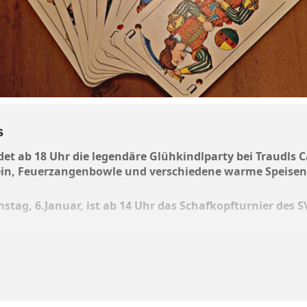
s
ndet ab 18 Uhr die legendäre Glühkindlparty bei Traudls 
ein, Feuerzangenbowle und verschiedene warme Speise
stag, 6.Januar, ist ab 14 Uhr das Schafkopfturnier des
 Person. Vierer-Gruppen bitte vorab anmelden bei Domini
r telefonisch beim Gasthaus Esterer unter 08039/1525. G
i kommen. Es gibt tolle Tischpreise zu gewinnen.