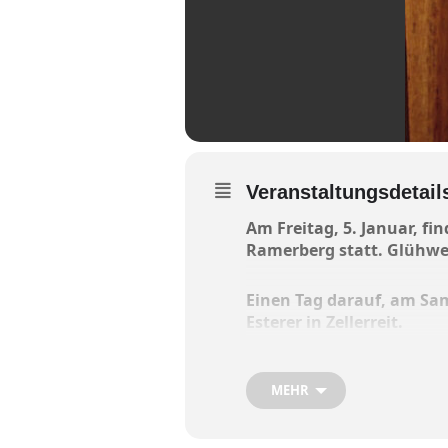
Veranstaltungsdetail
Am Freitag, 5. Januar, fi
Ramerberg statt. Glühw
Einen Tag darauf, am Sam
Esterer in Zellerreit.
Zehn Euro Startgebühr pro
MEHR
lerch.dominik@web.de
ode
Spieler und Gruppen vorbe