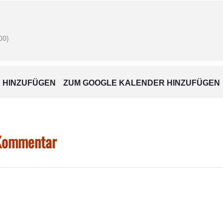
ch über zahlreiche Besucher freuen.
00)
 HINZUFÜGEN
ZUM GOOGLE KALENDER HINZUFÜGEN
 Kommentar