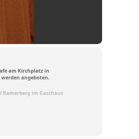
Cafe am Kirchplatz in
n werden angeboten.
 SV Ramerberg im Gasthaus
k Lerch
erne können auch spontane