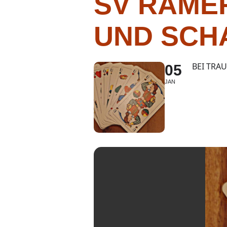
SV RAME
UND SCH
BEI TRA
05
JAN