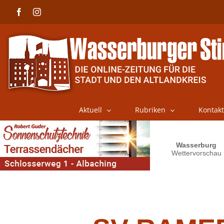
Skip
Facebook
Instagram
to
content
Aktuell
Rubriken
Kontakt