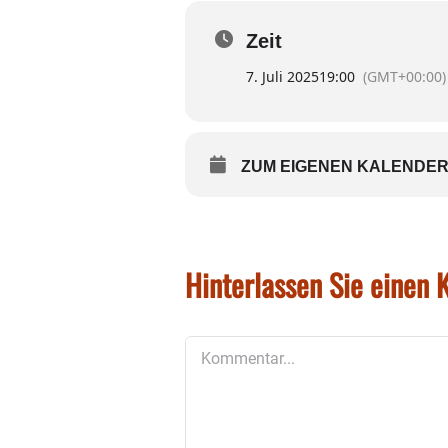
Ing. Hans Urban, Fachberater 
Entwicklungen und Möglichkei
Zeit
Die Vorträge geben Tipps, w
7. Juli 2025
19:00
(GMT+00:00)
umweltfreundlich und nachhal
Weitere Informationen zur Ve
ZUM EIGENEN KALENDER
Hinterlassen Sie einen
Kommentar