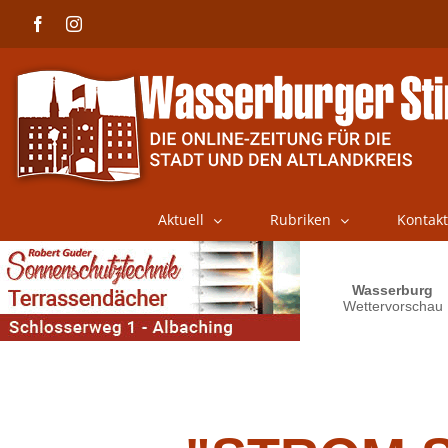
Skip
Facebook
Instagram
to
content
Aktuell
Rubriken
Kontakt