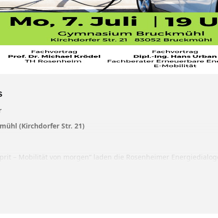
s
r
hl (Kirchdorfer Str. 21)
Sprit – Mobilität von morgen“ laden die Rosenheimer Energiedialoge
 die Aula des Gymnasiums in Bruckmühl ein. Die Vorträge beginnen
stellung mit Elektrofahrzeugen – präsentiert von regionalen Unt
 eingeladen, der Eintritt ist frei.
perte für Gebäudeautomation im Studiengang Energie- und Gebäud