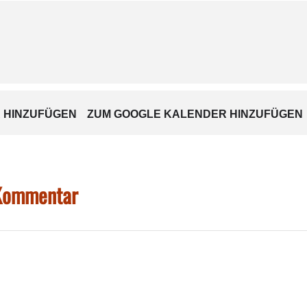
für erneuerbare Energien und Elektromobilität werden in ihren Vo
ten der Elektromobilität.
ie man Mobilität ganz persönlich mit geeigneten Maßnahmen an d
tig zu sein.
ranstaltung unter
ezro.de
.
 HINZUFÜGEN
ZUM GOOGLE KALENDER HINZUFÜGEN
 Kommentar