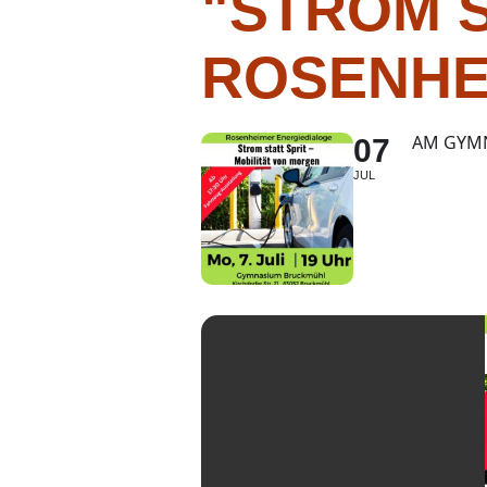
"STROM S
ROSENHE
AM GYM
07
JUL