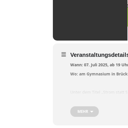
Veranstaltungsdetail
Wann: 07. Juli 2025, ab 19 Uh
Wo: am Gymnasium in Brückmü
Unter dem Titel „Strom statt 
Informationsveranstaltung in
die Besucher eine Begleitaus
dem Schulgebäude.
MEHR
Alle interessierten Bürger sind
Prof. Dr. Michael Krödel, Ex