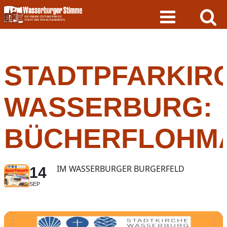
Skip
to
content
STADTPFARKIR
WASSERBURG:
BÜCHERFLOHM
IM WASSERBURGER BURGERFELD
14
SEP