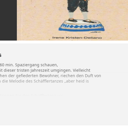
s
. 60 min. Spaziergang schauen,
 dieser tristen Jahreszeit umgingen. Vielleicht
hen der gefiederten Bewohner, riechen den Duft von
ie Melodie des Schäfflertanzes „aber heid is
können Sie den Schäfflertanz vor
 dem Rathaus