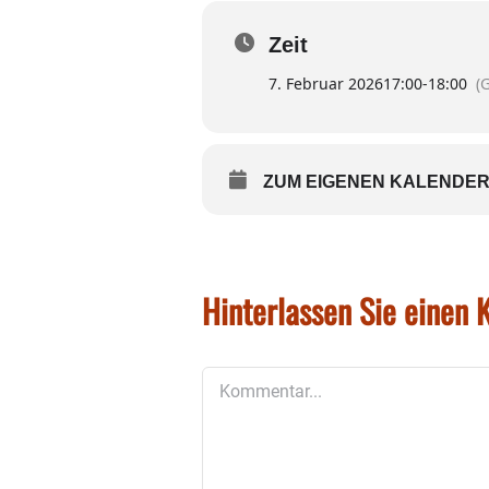
Teilnehmerzahl
:
min. 10 Personen – auch gut
Zeit
Anmeldung und Vorverkauf:
7. Februar 2026
17:00
-
18:00
(
email: I.Kristen-Deliano@gm
Tel. 08071-95150
Preis
:
10€
/ Person
ZUM EIGENEN KALENDER
Hinterlassen Sie einen
Kommentar