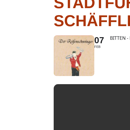
STADTFÜ
SCHÄFFL
BITTEN -
07
FEB