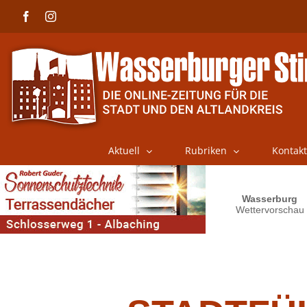
Skip
Facebook
Instagram
to
content
Aktuell
Rubriken
Kontakt