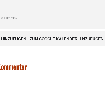
 für Gruppen buchbar
GMT+01:00)
x.de od. Tel. 08071-4107 // Buchhandlung FABULA,
 HINZUFÜGEN
ZUM GOOGLE KALENDER HINZUFÜGEN
 Kommentar