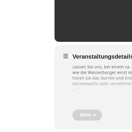
Veranstaltungsdetail
Lassen Sie uns, bei einem ca
wie die Wasserburger einst mit
hören sie das Gurren und Krä
Kerzenwachs oder vernehmen d
….“
Im Anschluss an die Führung 
Ort erleben!
Treffpunkt
: Marienplatz vor
MEHR
Termin:
07.02.2026, 17.00 Uhr