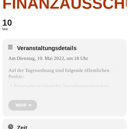
FINANZAUSSCH
10
MAI
Veranstaltungsdetails
Am Dienstag, 10. Mai 2022, um 18 Uhr
Auf der Tagesordnung sind folgende öffentlichen
Punkte:
Bekanntgabe von behandelten Tagesordnungspunkten deren
Nichtöffentlichkeit entfallen ist
Festlegung des Raumprogramms für die Machbarkeitsstudie zur
Erweiterung der Grundschule Am Gries
MEHR
Antrag AK 68 – Aufstellung einer Skulptur im Zuge der
Kunstausstellung 2022
Überlassung des historischen Rathaussaales an die Regionalgruppe
Altlandkreis Wasserburg Gemeinwohl-Ökonomie zur Durchführung
Zeit