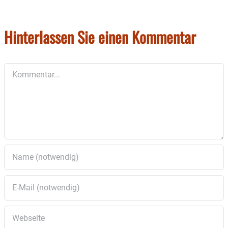
Folgende derzeit noch unverbindliche Termine
und Themengebiete sind für das Jahr 2024 noch
angedacht:
Hinterlassen Sie einen Kommentar
02.10.2024, 19 Uhr – Gimplkeller: Handel & Leerstand in
Wasserburg
Kommentar
06.11.2024, 19 Uhr – Gimplkeller: Wasserburger
Bürgerbeteiligung
Das Stadtmanagement freut sich auf eine
rege Teilnahme aller interessierter Personen
an diesem Angebot.
Alle aktuellen Infos und Termine auf der
Homepage des Stadtmanagements unter
www.wasserburg.de/stadtmanagement
Zum Foto:
Neuer Stadtmanager, neue Ideen:
Simon Arnold in Wasserburg.