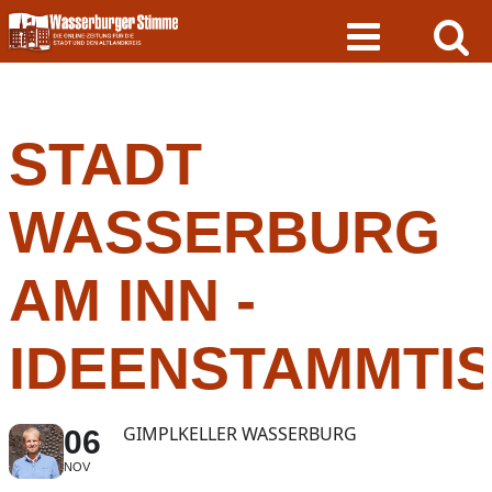
Skip
to
content
STADT
WASSERBURG
AM INN -
IDEENSTAMMTI
GIMPLKELLER WASSERBURG
06
NOV