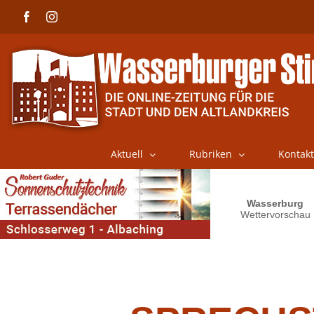
Skip
Facebook
Instagram
to
content
Aktuell
Rubriken
Kontakt