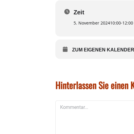
Weitere Termine:
Zeit
3. Dezember 2024
5. November 2024
10:00
-
12:00
7. Januar 2025
4. Februar 2025
ZUM EIGENEN KALENDER
4. März 2025
1. April 2025
Hinterlassen Sie einen
Kommentar