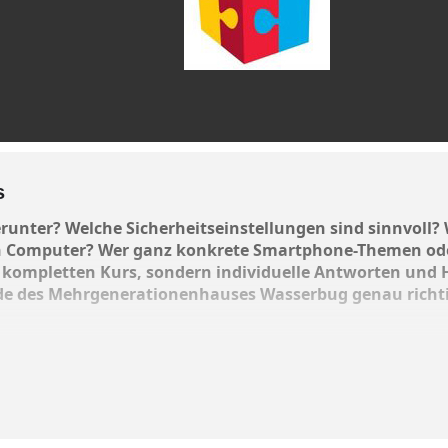
s
runter? Welche Sicherheitseinstellungen sind sinnvoll
 Computer? Wer ganz konkrete Smartphone-Themen oder
ompletten Kurs, sondern individuelle Antworten und Hilf
e des Mehrgenerationenhauses Wasserbug genau richti
n Dienstag des Monat von 10 bis 12 Uhr i
m Mehrgenerationen
Telefon 08071/9035530 melden.