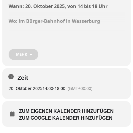
Wann: 20. Oktober 2025, von 14 bis 18 Uhr
Wo: im Bürger-Bahnhof in Wasserburg
Am Montag, den 20. Oktober, ist wieder eine
Sprechstunde der katholischen
MEHR
Betriebsseelsorge für Menschen am Arbeitsplatz
– und zwar unabhängig von Religion oder
Weltanschauung. Diesmal soll es aufgelockert
als Kirchweih-Special ein unverbindliches
Zeit
Kennenlernen bei Kaffee und Kirchweihgebäck
20. Oktober 2025
14:00
-
18:00
(GMT+00:00)
sein.
Betriebsseelsorger Michael Kafka lädt von 14 bis
ZUM EIGENEN KALENDER HINZUFÜGEN
18 Uhr in den Bürger-Bahnhof in Wasserburg
ein.
ZUM GOOGLE KALENDER HINZUFÜGEN