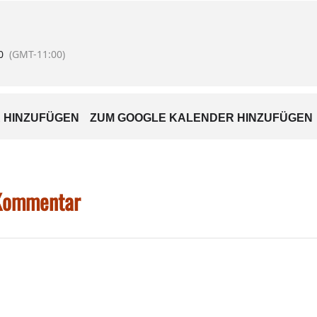
 ab sofort unter
www.kleidermarkt.de
0
(GMT-11:00)
 angeboten. Kuchen gibt es nach Auskunft der Elterninitiative
 HINZUFÜGEN
ZUM GOOGLE KALENDER HINZUFÜGEN
 Kommentar