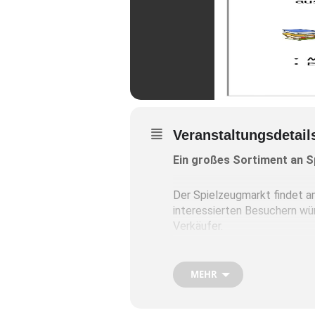
Veranstaltungsdetail
Ein großes Sortiment an 
Der Spielzeugmarkt findet 
interessierten Besuchern wüns
Verkäufer.
Annahme
ist am Freitag, 25
MEHR
Rückgabe
ist am Samstag, 2