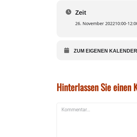
Listen zum Download stehen
Zeit
bereit.
26. November 2022
10:00
-
12:0
Es werden Kaffee und Kuchen
KM
ZUM EIGENEN KALENDER
Hinterlassen Sie einen
Kommentar