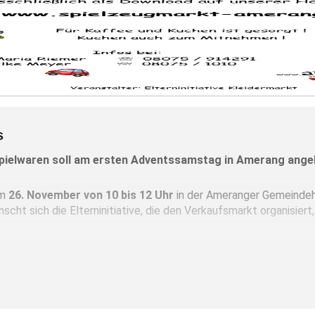
s
Spielwaren soll am ersten Adventssamstag in Amerang ang
am
26. November von 10 bis 12 Uhr
in der Ameranger Gemeindeha
cht sich die Elterninitiative, die den Verkaufsmarkt organisiert
. November, von 18 bis 20.30 Uhr
6. November, von 14.30 bis 15.30 Uhr