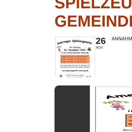
SPIELZE
GEMEIND
ANNAHME
26
NOV