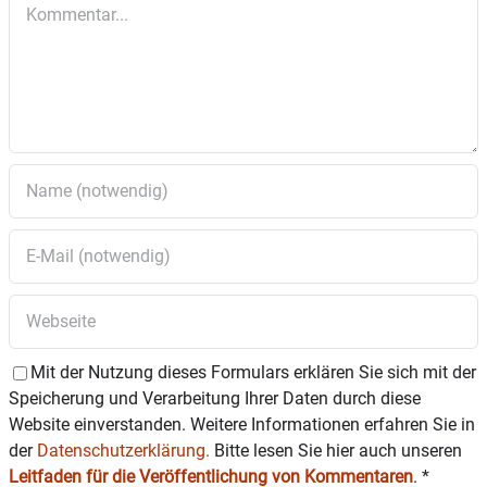
Kommentar
Das Spielmobil orientiert sich stark an den Wünschen
der Kinder und dank der vielen Spiel- und
Bastelmaterialien, die in dem acht Meter langen
Bauwagen Platz haben, sind der Phantasie kaum
Grenzen gesetzt.
Die Öffnungszeiten: Montag bis einschließlich
Donnerstag jeweils von 8.30 bis 16 Uhr.
Mit der Nutzung dieses Formulars erklären Sie sich mit der
Speicherung und Verarbeitung Ihrer Daten durch diese
Website einverstanden. Weitere Informationen erfahren Sie in
der
Datenschutzerklärung.
Bitte lesen Sie hier auch unseren
Leitfaden für die Veröffentlichung von Kommentaren
.
*