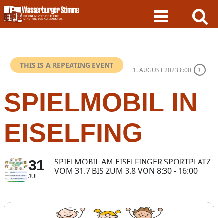
Skip
to
content
THIS IS A REPEATING EVENT
1. AUGUST 2023 8:00
SPIELMOBIL IN
EISELFING
SPIELMOBIL AM EISELFINGER SPORTPLATZ
31
VOM 31.7 BIS ZUM 3.8 VON 8:30 - 16:00
JUL