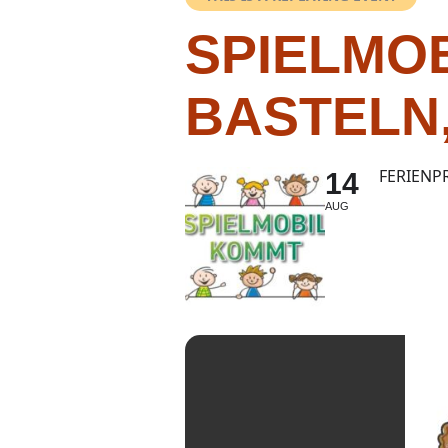
SPIELMOB
BASTELN,
FERIENP
14
AUG