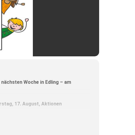
 nächsten Woche in Edling – am
rstag, 17. August, Aktionen
t werden Kinder ab fünf Jahren
 Motto.