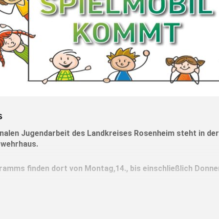
s
alen Jugendarbeit des Landkreises Rosenheim steht in der
rwehrhaus.
amms finden dort von Montag,14., bis einschließlich Donne
enes sowie kostenloses Angebot der Spielanimation. Vor Or
gen und Theaterspielen motiviert – unter einem bestimmten