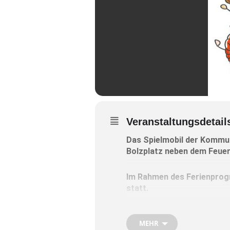
Veranstaltungsdetail
Das Spielmobil der Kommun
Bolzplatz neben dem Feue
Im Rahmen des Ferienprogr
statt.
Das Spielmobil ist ein off
MEHR
zum Spielen, Basteln, Sin