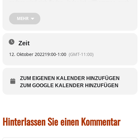
andere wird sich finden. Jeder ist willkommen, auch
Anfänger.
MEHR
Der Spieleabend findet um 19 Uhr beim Sanftl in
Eiselfing statt.
Ansprechpartner: Rainer Teichmann, Telefon
Zeit
08071/9220846.
12. Oktober 2022
19:00
-
1:00
(GMT-11:00)
ZUM EIGENEN KALENDER HINZUFÜGEN
ZUM GOOGLE KALENDER HINZUFÜGEN
Hinterlassen Sie einen Kommentar