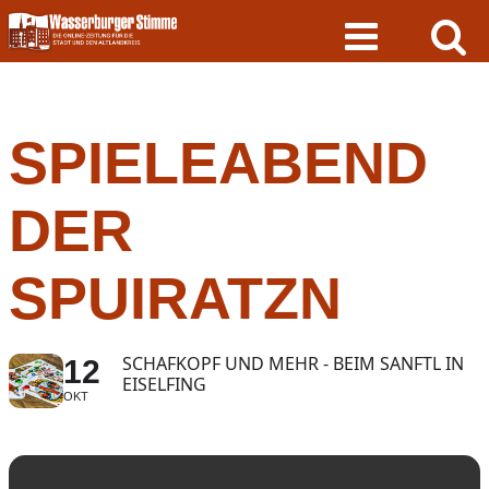
Skip
to
content
SPIELEABEND
DER
SPUIRATZN
SCHAFKOPF UND MEHR - BEIM SANFTL IN
12
EISELFING
OKT