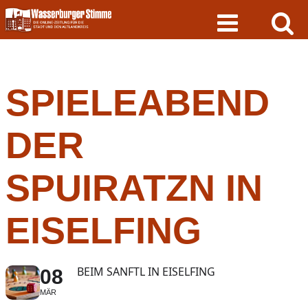
Skip
to
content
SPIELEABEND
DER
SPUIRATZN IN
EISELFING
BEIM SANFTL IN EISELFING
08
MÄR