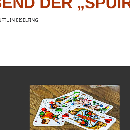
END DER „SPUI
FTL IN EISELFING