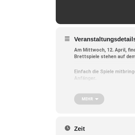
Veranstaltungsdetail
Am Mittwoch, 12. April, fi
Brettspiele stehen auf d
Einfach die Spiele mitbring
Anfänger.
Die Geselligkeit soll über
MEHR
Der Abend findet um 19 Uhr be
Ansprechpartner: Rainer Tei
Zeit