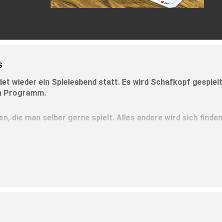
s
ndet wieder ein Spieleabend statt. Es wird Schafkopf gespiel
em Programm.
en, die man selber gerne spielt. Alles andere wird sich finde
 dem Spiele-Ernst stehen
.
im Sanftl in Eiselfing statt.
chmann, Telefon 08071 / 9220846.