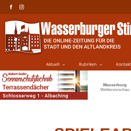
Skip
Facebook
Instagram
to
content
Aktuell
Rubriken
Kontakt