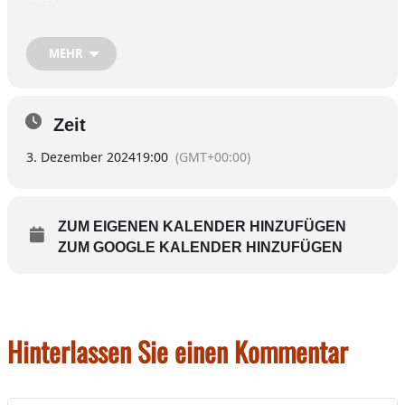
spielt.
Beginn ist um 19 Uhr. Jeder ist willkommen, auch
MEHR
Anfänger. Geselligkeit soll über dem Spiele-Ernst
stehen.
Zeit
Ansprechpartner: Rainer Teichmann,
08071/9220846.
3. Dezember 2024
19:00
(GMT+00:00)
ZUM EIGENEN KALENDER HINZUFÜGEN
ZUM GOOGLE KALENDER HINZUFÜGEN
Hinterlassen Sie einen Kommentar