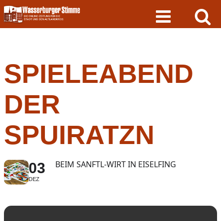
Skip
to
content
SPIELEABEND
DER
SPUIRATZN
BEIM SANFTL-WIRT IN EISELFING
03
DEZ